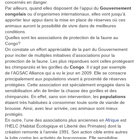
concernés en danger.
Par ailleurs, quand elles disposent de l’appui du
Gouvernement
congolais
ou d’organismes internationaux, elles vont jusqu’à
apporter leur appui dans la
mise en place de réserves
où ces
animaux auront la possibilité de vivre dans de meilleures
conditions.
Quelles sont les associations de protection de la faune au
Congo?
On constate un effort appréciable de la part du Gouvernement
pour inciter de multiples initiatives d’associations pour la
protection de la faune. Les plus répandues sont celles protégeant
les chimpanzés et les gorilles du
Congo
. Il s’agit par exemple
de
l’AGSAC Alliance
qui a vu le jour en 2009. Elle se consacre
principalement aux populations vivant à proximité de réserves
protégées. Cette association est spécialement engagée dans la
sensibilisation afin de
limiter la chasse des gorilles et des
chimpanzés
. En effet, sans son intervention, les
populations
étaient très habituées à consommer toute sorte de viande de
brousse. Ainsi, avec leur arrivée, ces animaux sont mieux
protégés.
En outre, l’une des associations plus anciennes en
Afrique
est
l’HELC (
Habitat Écologique et Liberté des Primates
) dont la
création remonte à l’année 1991. Son action cible entre autres
la
lutte contre les activités de braconnage
. Elle sensibilise